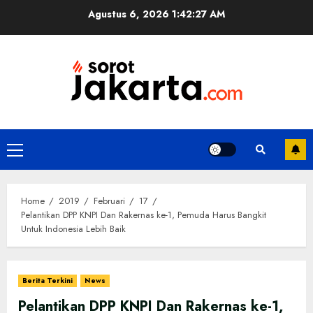
Skip
Agustus 6, 2026
1:42:27 AM
to
content
Primary
Menu
Home
2019
Februari
17
Pelantikan DPP KNPI Dan Rakernas ke-1, Pemuda Harus Bangkit
Untuk Indonesia Lebih Baik
Berita Terkini
News
Pelantikan DPP KNPI Dan Rakernas ke-1,