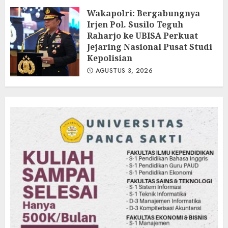
Pendataan Fauna-Flora di
Kebun Raya Bogor
Wakapolri: Bergabungnya
Irjen Pol. Susilo Teguh
AGUSTUS 3, 2026
Raharjo ke UBISA Perkuat
Jejaring Nasional Pusat Studi
Kepolisian
AGUSTUS 3, 2026