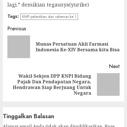
lagi.” demikian tegasnya(yurike)
Tags:
KNPI pelantikan dan rakernas ke 1
Continue
Previous
Reading
Munas Persatuan Ahli Farmasi
Pre
Indonesia Ke-XIV Bersama kita Bisa
pos
Next
Wakil Sekjen DPP KNPI Bidang
Pajak Dan Pendapatan Negara,
Next
Hendrawan Siap Berjuang Untuk
post:
Negara
Tinggalkan Balasan
Alamat email Anda tidak akan dipublikasikan.
Ruas