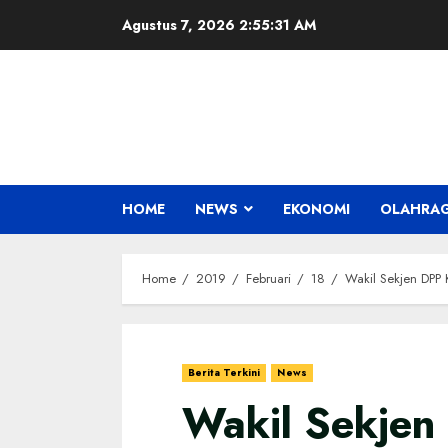
Skip
Agustus 7, 2026
2:55:32 AM
to
content
HOME
NEWS
EKONOMI
OLAHRA
Home
2019
Februari
18
Wakil Sekjen DPP
Berita Terkini
News
Wakil Sekjen