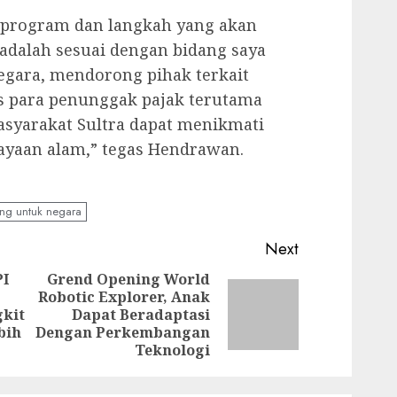
 program dan langkah yang akan
 adalah sesuai dengan bidang saya
egara, mendorong pihak terkait
s para penunggak pajak terutama
syarakat Sultra dapat menikmati
kayaan alam,” tegas Hendrawan.
ang untuk negara
Next
PI
Grend Opening World
Robotic Explorer, Anak
Previous
Next
kit
Dapat Beradaptasi
post:
post:
bih
Dengan Perkembangan
Teknologi