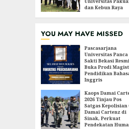
Universitas Pakua
dan Kebun Raya
Bogor Edukasi
Generasi Muda
Jepang Lewat
YOU MAY HAVE MISSED
Pendataan Fauna-
Flora di Kebun Ra
Bogor
Pascasarjana
AGUSTUS 3, 2026
Universitas Panca
Sakti Bekasi Resm
Buka Prodi Magist
Pendidikan Bahas
Inggris
AGUSTUS 6, 2026
Kaops Damai Cart
2026 Tinjau Pos
Satgas Kepolisian
Damai Cartenz di
Sinak, Perkuat
Pendekatan Huma