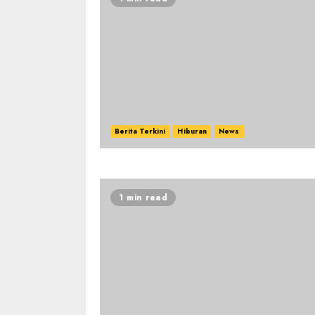
Berita Terkini
Hiburan
News
1 min read