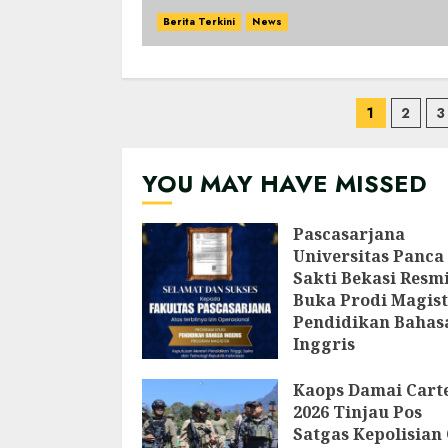
Berita Terkini
News
Pagina
1
2
3
pos
YOU MAY HAVE MISSED
Pascasarjana
Universitas Panca
Sakti Bekasi Resm
Buka Prodi Magist
Pendidikan Bahas
Inggris
AGUSTUS 6, 2026
Kaops Damai Cart
2026 Tinjau Pos
Satgas Kepolisian