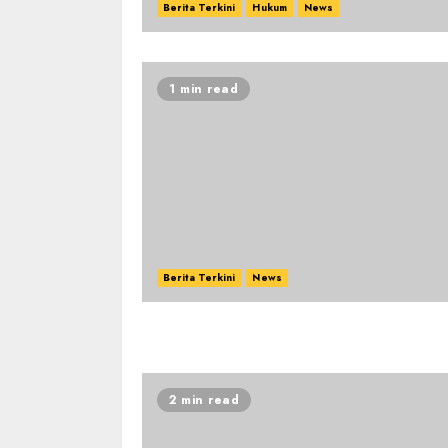
Berita Terkini
Hukum
News
1 min read
Berita Terkini
News
2 min read