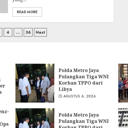
READ MORE
si
4
…
36
Next
Polda Metro Jaya
Pulangkan Tiga WNI
i
Korban TPPO dari
er
Libya
a
AGUSTUS 6, 2026
enz-
Polda Metro Jaya
Pulangkan Tiga WNI
 Ops
Korban TPPO dari