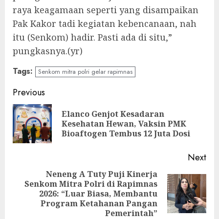
raya keagamaan seperti yang disampaikan
Pak Kakor tadi kegiatan kebencanaan, nah
itu (Senkom) hadir. Pasti ada di situ,”
pungkasnya.(yr)
Tags:
Senkom mitra polri gelar rapimnas
Continue
Previous
Reading
Elanco Genjot Kesadaran
Pre
Kesehatan Hewan, Vaksin PMK
pos
Bioaftogen Tembus 12 Juta Dosi
Next
Neneng A Tuty Puji Kinerja
Senkom Mitra Polri di Rapimnas
Next
2026: “Luar Biasa, Membantu
post:
Program Ketahanan Pangan
Pemerintah”