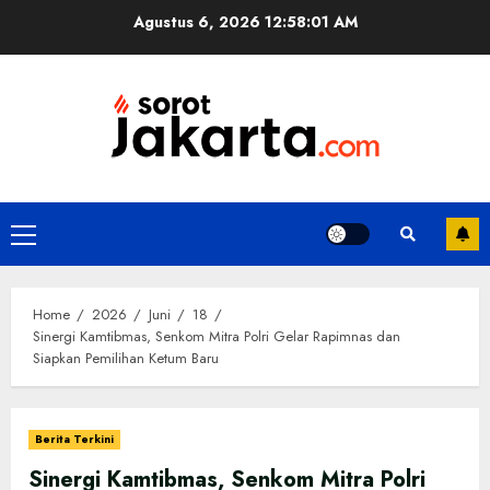
Skip
Agustus 6, 2026
12:58:02 AM
to
content
Primary
Menu
Home
2026
Juni
18
Sinergi Kamtibmas, Senkom Mitra Polri Gelar Rapimnas dan
Siapkan Pemilihan Ketum Baru
Berita Terkini
Sinergi Kamtibmas, Senkom Mitra Polri