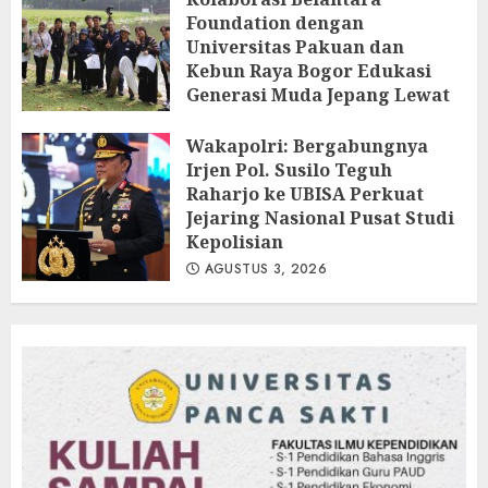
Foundation dengan
Universitas Pakuan dan
Kebun Raya Bogor Edukasi
Generasi Muda Jepang Lewat
Pendataan Fauna-Flora di
Kebun Raya Bogor
Wakapolri: Bergabungnya
Irjen Pol. Susilo Teguh
AGUSTUS 3, 2026
Raharjo ke UBISA Perkuat
Jejaring Nasional Pusat Studi
Kepolisian
AGUSTUS 3, 2026