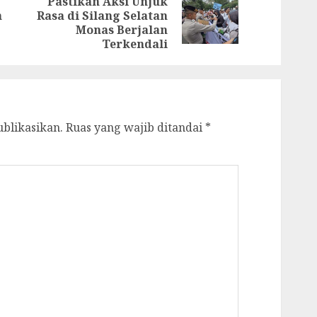
Pastikan Aksi Unjuk
Previous
Next
n
Rasa di Silang Selatan
post:
post:
Monas Berjalan
Terkendali
ublikasikan.
Ruas yang wajib ditandai
*