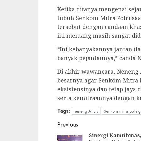
Ketika ditanya mengenai sej
tubuh Senkom Mitra Polri saa
tersebut dengan candaan khas
ini memang masih sangat did
“Ini kebanyakannya jantan (la
banyak pejantannya,” canda 
Di akhir wawancara, Neneng
besarnya agar Senkom Mitra P
eksistensinya dan tetap jaya
serta kemitraannya dengan k
Tags:
neneng A tuty
Senkom mitra polri g
Continue
Previous
Reading
Sinergi Kamtibmas