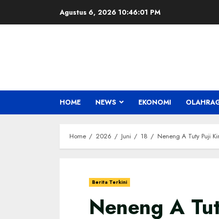
Skip
Agustus 6, 2026
10:46:02 PM
to
content
HOME
NEWS
EKONOMI
OLAHRA
Home
2026
Juni
18
Neneng A Tuty Puji K
Berita Terkini
Neneng A Tuty