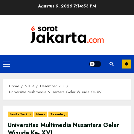
Skip
Agustus 9, 2026
7:14:54 PM
to
content
Primary
Menu
Home
2019
Desember
1
Universitas Multimedia Nusantara Gelar Wisuda Ke- XVI
Berita Terkini
News
Teknologi
Universitas Multimedia Nusantara Gelar
Wisuda Ke- XVI