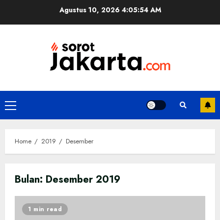
Skip
Agustus 10, 2026
4:05:55 AM
to
content
Primary
Menu
Home
2019
Desember
Bulan:
Desember 2019
1 min read