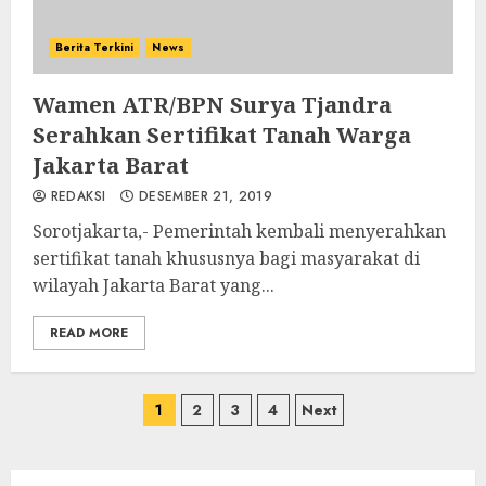
Berita Terkini
News
Wamen ATR/BPN Surya Tjandra
Serahkan Sertifikat Tanah Warga
Jakarta Barat
REDAKSI
DESEMBER 21, 2019
Sorotjakarta,- Pemerintah kembali menyerahkan
sertifikat tanah khususnya bagi masyarakat di
wilayah Jakarta Barat yang...
READ MORE
Paginasi
1
2
3
4
Next
pos