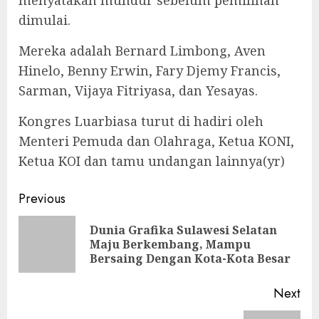
menyatakan mundur sebelum pemilihan
dimulai.
Mereka adalah Bernard Limbong, Aven
Hinelo, Benny Erwin, Fary Djemy Francis,
Sarman, Vijaya Fitriyasa, dan Yesayas.
Kongres Luarbiasa turut di hadiri oleh
Menteri Pemuda dan Olahraga, Ketua KONI,
Ketua KOI dan tamu undangan lainnya(yr)
Continue
Previous
Reading
Dunia Grafika Sulawesi Selatan
Pre
Maju Berkembang, Mampu
pos
Bersaing Dengan Kota-Kota Besar
Next