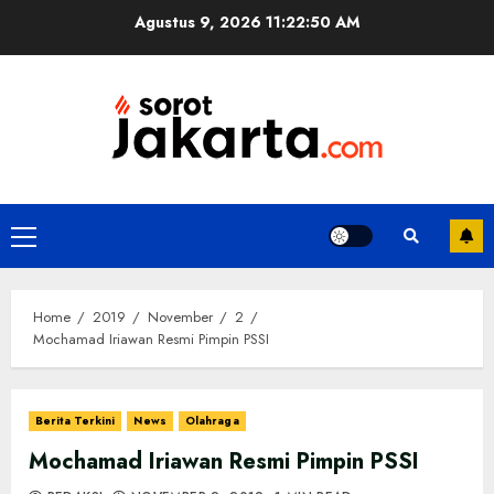
Skip
Agustus 9, 2026
11:22:51 AM
to
content
Primary
Menu
Home
2019
November
2
Mochamad Iriawan Resmi Pimpin PSSI
Berita Terkini
News
Olahraga
Mochamad Iriawan Resmi Pimpin PSSI