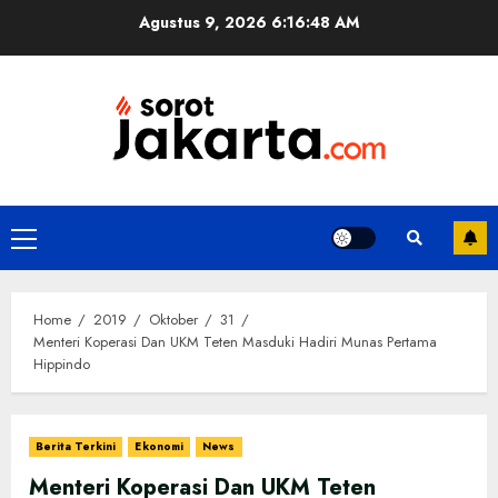
Skip
Agustus 9, 2026
6:16:49 AM
to
content
Primary
Menu
Home
2019
Oktober
31
Menteri Koperasi Dan UKM Teten Masduki Hadiri Munas Pertama
Hippindo
Berita Terkini
Ekonomi
News
Menteri Koperasi Dan UKM Teten