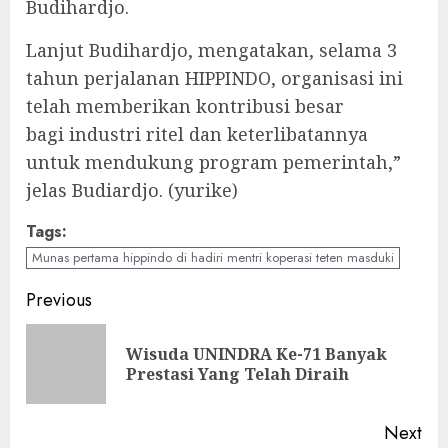
Budihardjo.
Lanjut Budihardjo, mengatakan, selama 3
tahun perjalanan HIPPINDO, organisasi ini
telah memberikan kontribusi besar
bagi industri ritel dan keterlibatannya
untuk mendukung program pemerintah,”
jelas Budiardjo. (yurike)
Tags:
Munas pertama hippindo di hadiri mentri koperasi teten masduki
Continue
Previous
Reading
Wisuda UNINDRA Ke-71 Banyak
Pre
Prestasi Yang Telah Diraih
pos
Next