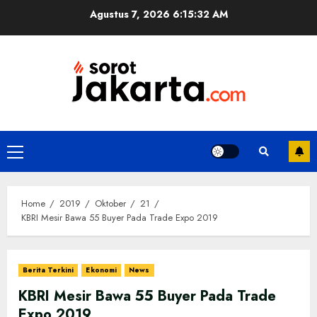
Skip
Agustus 7, 2026
6:15:32 AM
to
content
Primary
Menu
Home
2019
Oktober
21
KBRI Mesir Bawa 55 Buyer Pada Trade Expo 2019
Berita Terkini
Ekonomi
News
KBRI Mesir Bawa 55 Buyer Pada Trade
Expo 2019