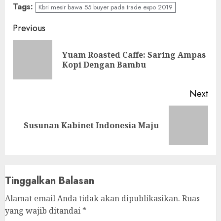
Tags:
Kbri mesir bawa 55 buyer pada trade expo 2019
Continue
Previous
Reading
Yuam Roasted Caffe: Saring Ampas
Pre
Kopi Dengan Bambu
pos
Next
Next
Susunan Kabinet Indonesia Maju
post:
Tinggalkan Balasan
Alamat email Anda tidak akan dipublikasikan.
Ruas
yang wajib ditandai
*