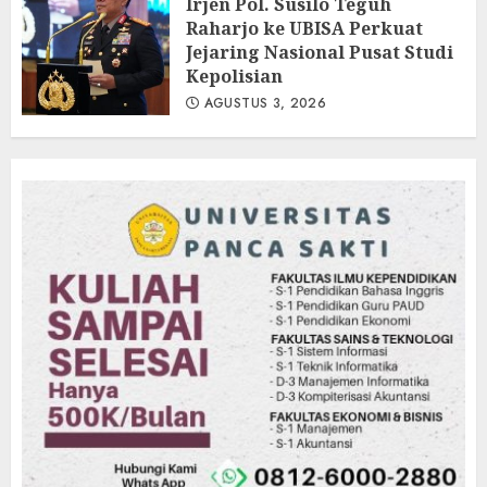
Irjen Pol. Susilo Teguh
AGUSTUS 3, 2026
Raharjo ke UBISA Perkuat
Jejaring Nasional Pusat Studi
Kepolisian
AGUSTUS 3, 2026