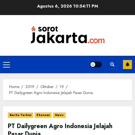
Skip
Agustus 6, 2026
10:54:12 PM
to
content
Primary
Menu
Home
2019
Oktober
19
PT Dailygreen Agro Indonesia Jelajah Pasar Dunia
Berita Terkini
Ekonomi
News
PT Dailygreen Agro Indonesia Jelajah
Pasar Dunia