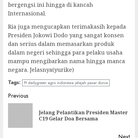
bergengsi ini hingga di kancah
Internasional.
Ria juga mengucapkan terimakasih kepada
Presiden Jokowi Dodo yang sangat konsen
dan serius dalam memasarkan produk
dalam negeri sehingga para pelaku usaha
mampu mengibarkan nama hingga manca
negara. Jelasnya(yurike)
Tags:
Pt dailygreen agro indonesia jelajah pasar dunia
Continue
Previous
Reading
Jelang Pelantikan Presiden Master
Pre
C19 Gelar Doa Bersama
pos
Next