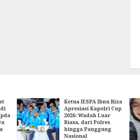
st
Ketua IESPA Ibnu Riza
di
Apresiasi Kapolri Cup
Ipda
2026: Wadah Luar
wa
Biasa, dari Polres
a
hingga Panggung
Nasional