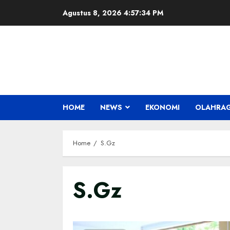
Skip
Agustus 8, 2026
4:57:35 PM
to
content
HOME
NEWS
EKONOMI
OLAHRA
Home
S.Gz
S.Gz