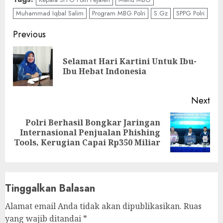
Muhammad Iqbal Salim
Program MBG Polri
S.Gz
SPPG Polri
Continue
Previous
Reading
Selamat Hari Kartini Untuk Ibu-
Pre
Ibu Hebat Indonesia
pos
Next
Polri Berhasil Bongkar Jaringan
Next
Internasional Penjualan Phishing
post:
Tools, Kerugian Capai Rp350 Miliar
Tinggalkan Balasan
Alamat email Anda tidak akan dipublikasikan.
Ruas
yang wajib ditandai
*