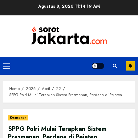
Skip
Agustus 8, 2026
11:14:19 AM
to
content
Primary
Menu
Home
2026
April
22
SPPG Polri Mulai Terapkan Sistem Prasmanan, Perdana di Pejaten
Keamanan
SPPG Polri Mulai Terapkan Sistem
Prasmanan, Perdana di Pejaten