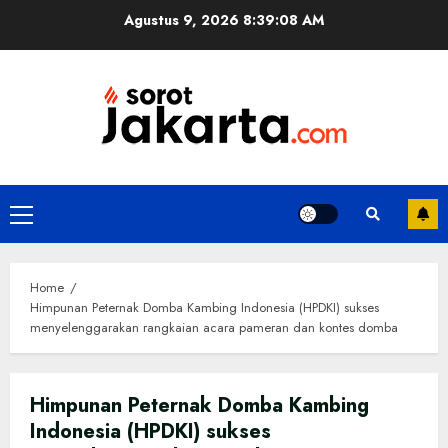
Skip
Agustus 9, 2026
8:39:09 AM
to
content
Primary
Menu
Home
Himpunan Peternak Domba Kambing Indonesia (HPDKI) sukses
menyelenggarakan rangkaian acara pameran dan kontes domba
Himpunan Peternak Domba Kambing
Indonesia (HPDKI) sukses