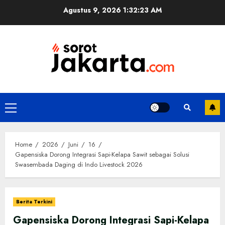
Skip
Agustus 9, 2026
1:32:24 AM
to
content
Primary
Menu
Home
2026
Juni
16
Gapensiska Dorong Integrasi Sapi-Kelapa Sawit sebagai Solusi
Swasembada Daging di Indo Livestock 2026
Berita Terkini
Gapensiska Dorong Integrasi Sapi-Kelapa