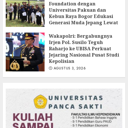
Foundation dengan
Universitas Pakuan dan
Kebun Raya Bogor Edukasi
Generasi Muda Jepang Lewat
Pendataan Fauna-Flora di
Kebun Raya Bogor
Wakapolri: Bergabungnya
Irjen Pol. Susilo Teguh
AGUSTUS 3, 2026
Raharjo ke UBISA Perkuat
Jejaring Nasional Pusat Studi
Kepolisian
AGUSTUS 3, 2026