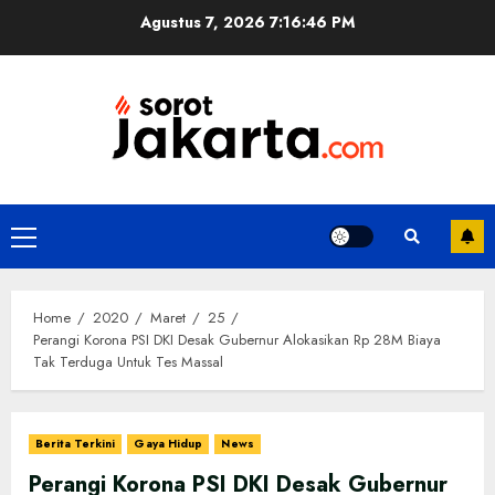
Skip
Agustus 7, 2026
7:16:46 PM
to
content
Primary
Menu
Home
2020
Maret
25
Perangi Korona PSI DKI Desak Gubernur Alokasikan Rp 28M Biaya
Tak Terduga Untuk Tes Massal
Berita Terkini
Gaya Hidup
News
Perangi Korona PSI DKI Desak Gubernur