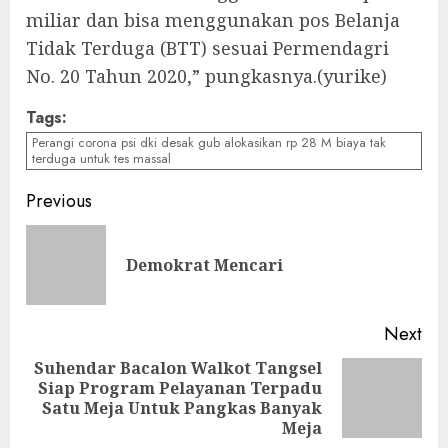
miliar dan bisa menggunakan pos Belanja
Tidak Terduga (BTT) sesuai Permendagri
No. 20 Tahun 2020,” pungkasnya.(yurike)
Tags:
Perangi corona psi dki desak gub alokasikan rp 28 M biaya tak
terduga untuk tes massal
Continue
Previous
Reading
Pre
Demokrat Mencari
pos
Next
Suhendar Bacalon Walkot Tangsel
Siap Program Pelayanan Terpadu
Next
Satu Meja Untuk Pangkas Banyak
post:
Meja