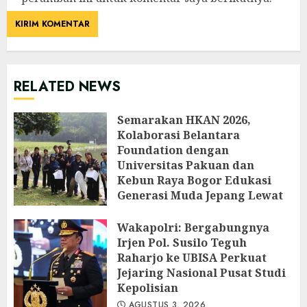
RELATED NEWS
Semarakan HKAN 2026,
Kolaborasi Belantara
Foundation dengan
Universitas Pakuan dan
Kebun Raya Bogor Edukasi
Generasi Muda Jepang Lewat
Pendataan Fauna-Flora di
Kebun Raya Bogor
Wakapolri: Bergabungnya
Irjen Pol. Susilo Teguh
AGUSTUS 3, 2026
Raharjo ke UBISA Perkuat
Jejaring Nasional Pusat Studi
Kepolisian
AGUSTUS 3, 2026