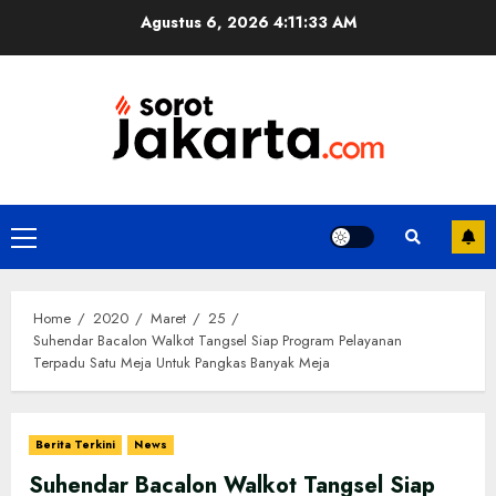
Skip
Agustus 6, 2026
4:11:34 AM
to
content
Primary
Menu
Home
2020
Maret
25
Suhendar Bacalon Walkot Tangsel Siap Program Pelayanan
Terpadu Satu Meja Untuk Pangkas Banyak Meja
Berita Terkini
News
Suhendar Bacalon Walkot Tangsel Siap