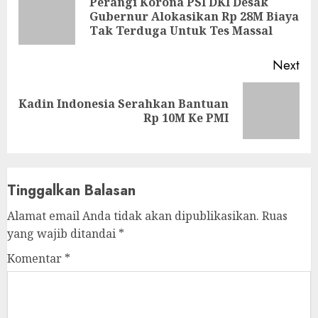
Reading
Perangi Korona PSI DKI Desak
Pre
Gubernur Alokasikan Rp 28M Biaya
pos
Tak Terduga Untuk Tes Massal
Next
Kadin Indonesia Serahkan Bantuan
Next
Rp 10M Ke PMI
post:
Tinggalkan Balasan
Alamat email Anda tidak akan dipublikasikan.
Ruas
yang wajib ditandai
*
Komentar
*