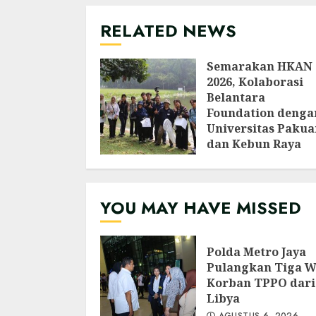
RELATED NEWS
Semarakan HKAN
2026, Kolaborasi
Belantara
Foundation denga
Universitas Pakua
dan Kebun Raya
Bogor Edukasi
Generasi Muda
Jepang Lewat
YOU MAY HAVE MISSED
Pendataan Fauna-
Flora di Kebun Ra
Bogor
Polda Metro Jaya
AGUSTUS 3, 2026
Pulangkan Tiga 
Korban TPPO dari
Libya