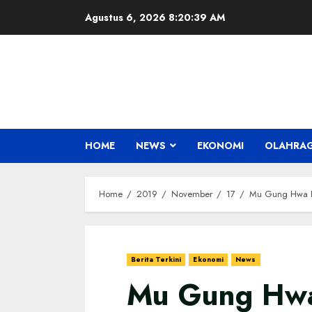
Skip
Agustus 6, 2026
8:20:40 AM
to
content
HOME
NEWS
EKONOMI
OLAHRA
Home
2019
November
17
Mu Gung Hwa Pe
Berita Terkini
Ekonomi
News
Mu Gung Hwa