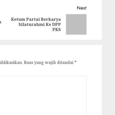
Next
Ketum Partai Berkarya
n
Previous
Next
Silaturahmi Ke DPP
post:
post:
PKS
ublikasikan.
Ruas yang wajib ditandai
*