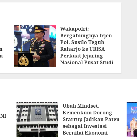
Wakapolri:
Bergabungnya Irjen
Pol. Susilo Teguh
n
Raharjo ke UBISA
n
Perkuat Jejaring
Nasional Pusat Studi
Kepolisian
AGUSTUS 3, 2026
ya
Ubah Mindset,
Kemenkum Dorong
WNI
Startup Jadikan Paten
sebagai Investasi
Bernilai Ekonomi