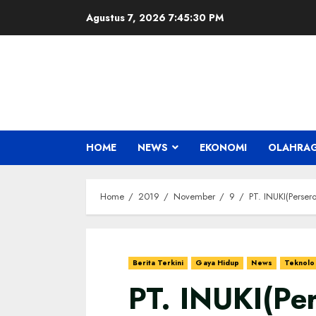
Skip
Agustus 7, 2026
7:45:31 PM
to
content
HOME
NEWS
EKONOMI
OLAHRA
Home
2019
November
9
PT. INUKI(Perser
Berita Terkini
Gaya Hidup
News
Teknolo
PT. INUKI(Per