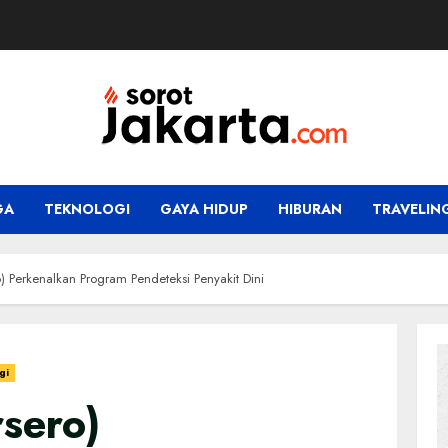
GA
TEKNOLOGI
GAYA HIDUP
HIBURAN
TRAVELIN
o) Perkenalkan Program Pendeteksi Penyakit Dini
gi
sero)