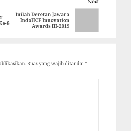
Next
Inilah Deretan Jawara
r
Previous
Next
IndoHCF Innovation
Ke-8
post:
post:
Awards III-2019
ublikasikan.
Ruas yang wajib ditandai
*