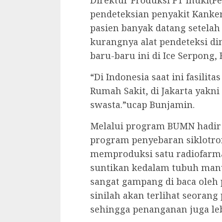
Direktur Produksi PT Inuki(P
pendeteksian penyakit Kanke
pasien banyak datang setelah
kurangnya alat pendeteksi di
baru-baru ini di Ice Serpong, 
“Di Indonesia saat ini fasilita
Rumah Sakit, di Jakarta yakni 
swasta.”ucap Bunjamin.
Melalui program BUMN hadir
program penyebaran siklotro
memproduksi satu radiofarma
suntikan kedalam tubuh manu
sangat gampang di baca oleh p
sinilah akan terlihat seoran
sehingga penanganan juga leb