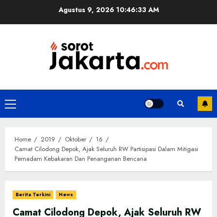
Skip
Agustus 9, 2026
10:46:33 AM
to
content
Primary
Menu
Home
2019
Oktober
16
Camat Cilodong Depok, Ajak Seluruh RW Partisipasi Dalam Mitigasi
Pemadam Kebakaran Dan Penanganan Bencana
Berita Terkini
News
Camat Cilodong Depok, Ajak Seluruh RW