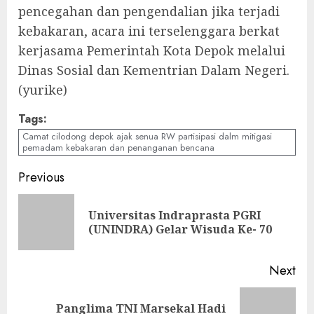
pencegahan dan pengendalian jika terjadi
kebakaran, acara ini terselenggara berkat
kerjasama Pemerintah Kota Depok melalui
Dinas Sosial dan Kementrian Dalam Negeri.
(yurike)
Tags:
Camat cilodong depok ajak senua RW partisipasi dalm mitigasi
pemadam kebakaran dan penanganan bencana
Continue
Previous
Reading
Universitas Indraprasta PGRI
Pre
(UNINDRA) Gelar Wisuda Ke- 70
pos
Next
Panglima TNI Marsekal Hadi
Next