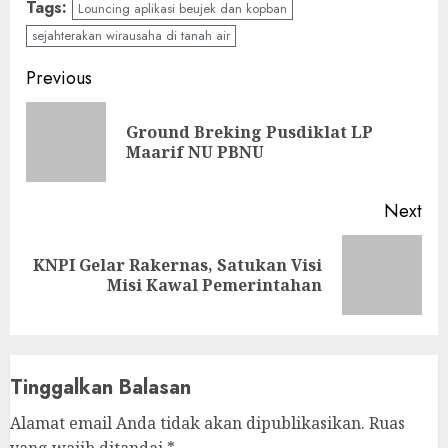
Tags:
Louncing aplikasi beujek dan kopban
sejahterakan wirausaha di tanah air
Continue
Previous
Reading
Ground Breking Pusdiklat LP
Pre
Maarif NU PBNU
pos
Next
KNPI Gelar Rakernas, Satukan Visi
Next
Misi Kawal Pemerintahan
post:
Tinggalkan Balasan
Alamat email Anda tidak akan dipublikasikan.
Ruas