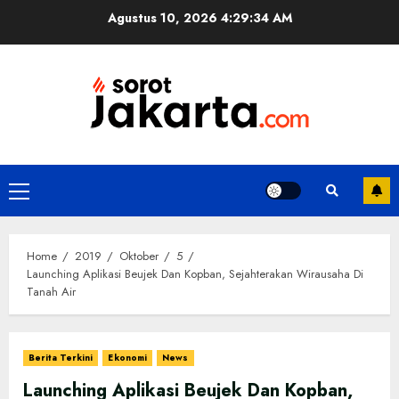
Skip
Agustus 10, 2026
4:29:35 AM
to
content
Primary
Menu
Home
2019
Oktober
5
Launching Aplikasi Beujek Dan Kopban, Sejahterakan Wirausaha Di
Tanah Air
Berita Terkini
Ekonomi
News
Launching Aplikasi Beujek Dan Kopban,