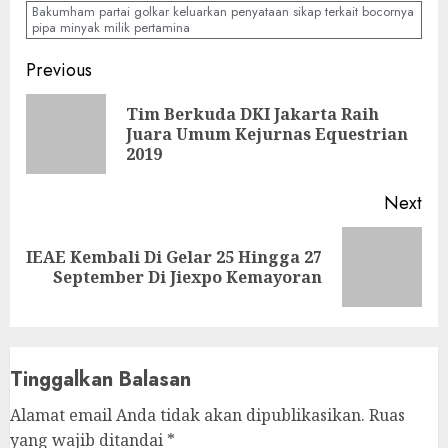
Bakumham partai golkar keluarkan penyataan sikap terkait bocornya
pipa minyak milik pertamina
Continue
Previous
Reading
Tim Berkuda DKI Jakarta Raih
Pre
Juara Umum Kejurnas Equestrian
pos
2019
Next
IEAE Kembali Di Gelar 25 Hingga 27
Next
September Di Jiexpo Kemayoran
post:
Tinggalkan Balasan
Alamat email Anda tidak akan dipublikasikan.
Ruas
yang wajib ditandai
*