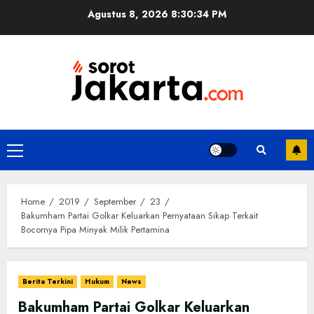
Skip
Agustus 8, 2026
8:30:35 PM
to
content
Primary
Menu
Home
2019
September
23
Bakumham Partai Golkar Keluarkan Pernyataan Sikap Terkait
Bocornya Pipa Minyak Milik Pertamina
Berita Terkini
Hukum
News
Bakumham Partai Golkar Keluarkan