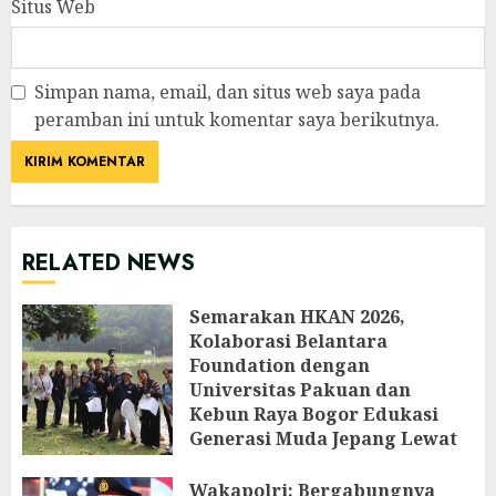
Situs Web
Simpan nama, email, dan situs web saya pada
peramban ini untuk komentar saya berikutnya.
RELATED NEWS
Semarakan HKAN 2026,
Kolaborasi Belantara
Foundation dengan
Universitas Pakuan dan
Kebun Raya Bogor Edukasi
Generasi Muda Jepang Lewat
Pendataan Fauna-Flora di
Kebun Raya Bogor
Wakapolri: Bergabungnya