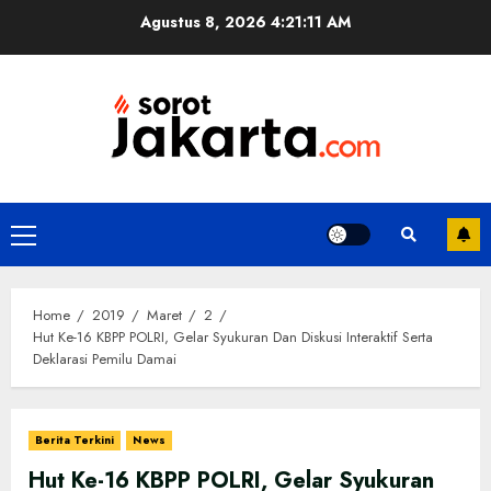
Skip
Agustus 8, 2026
4:21:12 AM
to
content
Primary
Menu
Home
2019
Maret
2
Hut Ke-16 KBPP POLRI, Gelar Syukuran Dan Diskusi Interaktif Serta
Deklarasi Pemilu Damai
Berita Terkini
News
Hut Ke-16 KBPP POLRI, Gelar Syukuran