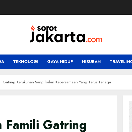
GA
TEKNOLOGI
GAYA HIDUP
HIBURAN
TRAVELIN
li Gatring Kerukunan Sangtikalan Kebersamaan Yang Terus Terjaga
 Famili Gatring