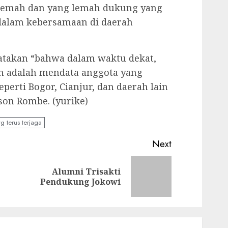
 lemah dan yang lemah dukung yang
a dalam kebersamaan di daerah
atakan “bahwa dalam waktu dekat,
n adalah mendata anggota yang
eperti Bogor, Cianjur, dan daerah lain
ison Rombe. (yurike)
 terus terjaga
Next
Alumni Trisakti
Previous
Next
Pendukung Jokowi
post:
post: