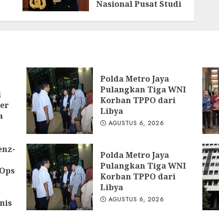
Nasional Pusat Studi
Kepolisian
AGUSTUS 3, 2026
ya
Polda Metro Jaya
Pulangkan Tiga WNI
i
Korban TPPO dari
er
Libya
a
AGUSTUS 6, 2026
enz-
Polda Metro Jaya
Pulangkan Tiga WNI
 Ops
Korban TPPO dari
Libya
AGUSTUS 6, 2026
nis
kat