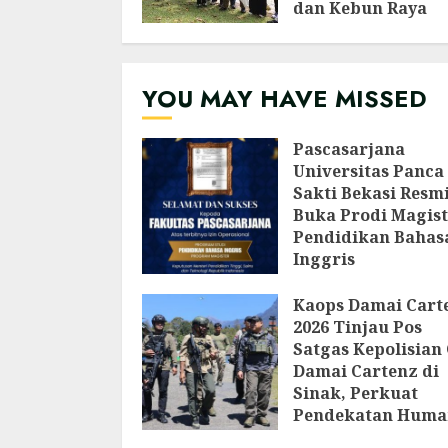
dan Kebun Raya
Bogor Edukasi
Generasi Muda
Jepang Lewat
YOU MAY HAVE MISSED
Pendataan Fauna-
Flora di Kebun Ra
Bogor
Pascasarjana
AGUSTUS 3, 2026
Universitas Panca
Sakti Bekasi Resm
Buka Prodi Magist
Pendidikan Bahas
Inggris
AGUSTUS 6, 2026
Kaops Damai Cart
2026 Tinjau Pos
Satgas Kepolisian
Damai Cartenz di
Sinak, Perkuat
Pendekatan Huma
Bersama Masyara