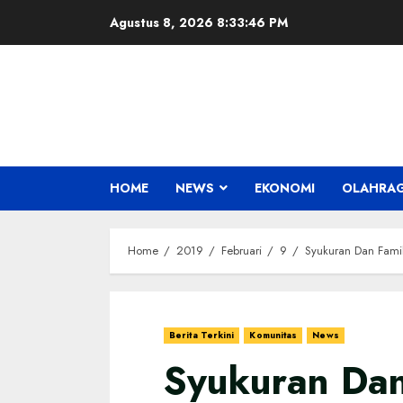
Skip
Agustus 8, 2026
8:33:47 PM
to
content
HOME
NEWS
EKONOMI
OLAHRA
Home
2019
Februari
9
Syukuran Dan Fami
Berita Terkini
Komunitas
News
Syukuran Dan