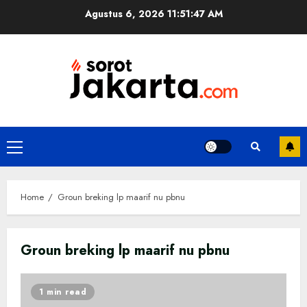
Skip
Agustus 6, 2026
11:51:48 AM
to
content
Primary
Menu
Home
Groun breking lp maarif nu pbnu
Groun breking lp maarif nu pbnu
1 min read