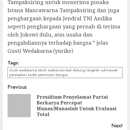
Tampaksiring untuk menerima pusaka
Istana Mancawarna Tampaksiring dan juga
penghargaan kepada Jendral TNI Andika
seperti penghargaan yang pernah di terima
oleh Jokowi dulu, atas usaha dan
pengabdiannya terhadap bangsa.” jelas
Gusti Wedakarna.(yurike)
Tags:
Gusti wedakarna tokoh soekarnois bali dukung langkah sukmawati
persiapkan kader pemimpin bangsa
Continue
Previous
Reading
Presidium Penyelamat Partai
Berkarya Percepat
Pre
Munas/Munaslub Untuk Evaluasi
pos
Total
Next