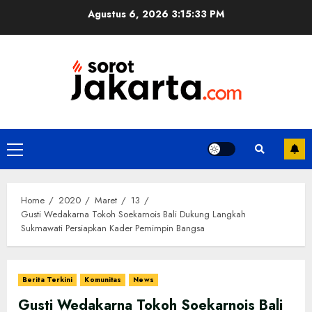
Skip
Agustus 6, 2026
3:15:33 PM
to
content
Primary
Menu
Home
2020
Maret
13
Gusti Wedakarna Tokoh Soekarnois Bali Dukung Langkah
Sukmawati Persiapkan Kader Pemimpin Bangsa
Berita Terkini
Komunitas
News
Gusti Wedakarna Tokoh Soekarnois Bali