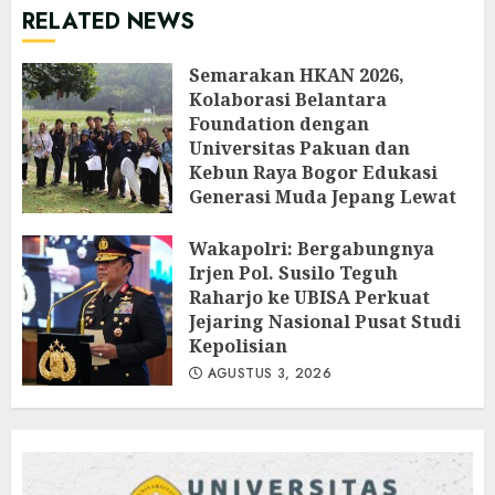
RELATED NEWS
Semarakan HKAN 2026,
Kolaborasi Belantara
Foundation dengan
Universitas Pakuan dan
Kebun Raya Bogor Edukasi
Generasi Muda Jepang Lewat
Pendataan Fauna-Flora di
Kebun Raya Bogor
Wakapolri: Bergabungnya
Irjen Pol. Susilo Teguh
AGUSTUS 3, 2026
Raharjo ke UBISA Perkuat
Jejaring Nasional Pusat Studi
Kepolisian
AGUSTUS 3, 2026