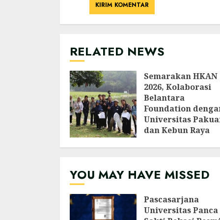
RELATED NEWS
Semarakan HKAN
2026, Kolaborasi
Belantara
Foundation denga
Universitas Pakua
dan Kebun Raya
Bogor Edukasi
Generasi Muda
Jepang Lewat
YOU MAY HAVE MISSED
Pendataan Fauna-
Flora di Kebun Ra
Bogor
Pascasarjana
AGUSTUS 3, 2026
Universitas Panca