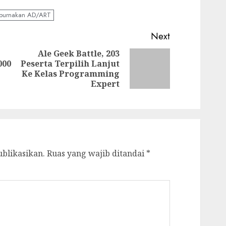
empurnakan AD/ART
Next
Ale Geek Battle, 203
000
Peserta Terpilih Lanjut
Next
Previous
Ke Kelas Programming
post:
post:
Expert
ublikasikan.
Ruas yang wajib ditandai
*