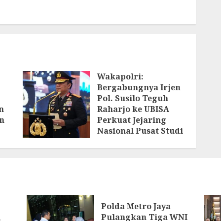
Wakapolri:
Bergabungnya Irjen
Pol. Susilo Teguh
n
Raharjo ke UBISA
n
Perkuat Jejaring
Nasional Pusat Studi
Kepolisian
AGUSTUS 3, 2026
ya
Polda Metro Jaya
Pulangkan Tiga WNI