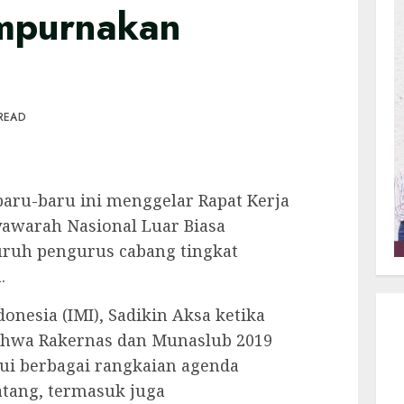
mpurnakan
 READ
baru-baru ini menggelar Rapat Kerja
yawarah Nasional Luar Biasa
luruh pengurus cabang tingkat
.
nesia (IMI), Sadikin Aksa ketika
hwa Rakernas dan Munaslub 2019
ui berbagai rangkaian agenda
atang, termasuk juga