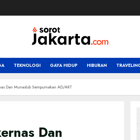
GA
TEKNOLOGI
GAYA HIDUP
HIBURAN
TRAVELIN
rnas Dan Munaslub Sempurnakan AD/ART
kernas Dan