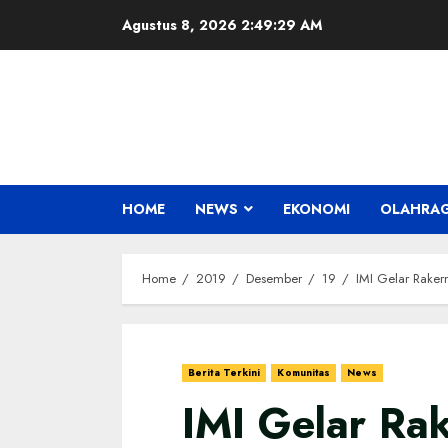
Skip
Agustus 8, 2026
2:49:30 AM
to
content
HOME
NEWS
EKONOMI
OLAHRA
Home
2019
Desember
19
IMI Gelar Rake
Berita Terkini
Komunitas
News
IMI Gelar Ra