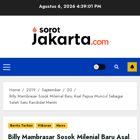
Skip
Agustus 6, 2026
4:39:02 PM
to
content
Primary
Menu
Home
2019
September
20
Billy Mambrasar Sosok Milenial Baru Asal Papua Muncul Sebagai
Salah Satu Kandidat Mentri
Berita Terkini
Hiburan
News
Billy Mambrasar Sosok Milenial Baru Asal