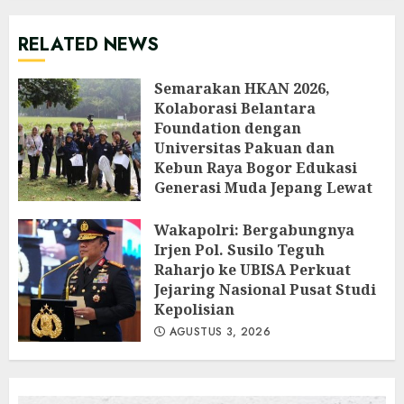
RELATED NEWS
Semarakan HKAN 2026,
Kolaborasi Belantara
Foundation dengan
Universitas Pakuan dan
Kebun Raya Bogor Edukasi
Generasi Muda Jepang Lewat
Pendataan Fauna-Flora di
Kebun Raya Bogor
Wakapolri: Bergabungnya
Irjen Pol. Susilo Teguh
AGUSTUS 3, 2026
Raharjo ke UBISA Perkuat
Jejaring Nasional Pusat Studi
Kepolisian
AGUSTUS 3, 2026