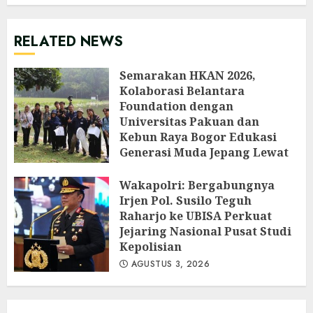
RELATED NEWS
Semarakan HKAN 2026,
Kolaborasi Belantara
Foundation dengan
Universitas Pakuan dan
Kebun Raya Bogor Edukasi
Generasi Muda Jepang Lewat
Pendataan Fauna-Flora di
Kebun Raya Bogor
Wakapolri: Bergabungnya
Irjen Pol. Susilo Teguh
AGUSTUS 3, 2026
Raharjo ke UBISA Perkuat
Jejaring Nasional Pusat Studi
Kepolisian
AGUSTUS 3, 2026