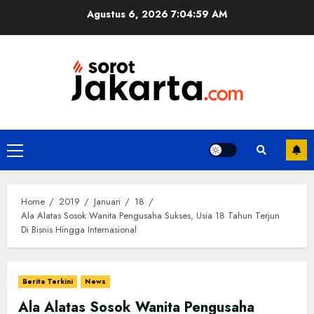
Skip
Agustus 6, 2026
7:04:59 AM
to
content
Primary
Menu
Home
2019
Januari
18
Ala Alatas Sosok Wanita Pengusaha Sukses, Usia 18 Tahun Terjun
Di Bisnis Hingga Internasional
Berita Terkini
News
Ala Alatas Sosok Wanita Pengusaha