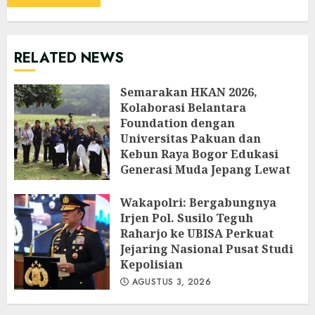
RELATED NEWS
Semarakan HKAN 2026,
Kolaborasi Belantara
Foundation dengan
Universitas Pakuan dan
Kebun Raya Bogor Edukasi
Generasi Muda Jepang Lewat
Pendataan Fauna-Flora di
Kebun Raya Bogor
Wakapolri: Bergabungnya
Irjen Pol. Susilo Teguh
AGUSTUS 3, 2026
Raharjo ke UBISA Perkuat
Jejaring Nasional Pusat Studi
Kepolisian
AGUSTUS 3, 2026