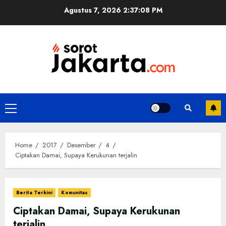
Skip
Agustus 7, 2026
2:37:09 PM
to
content
Primary
Menu
Home
2017
Desember
4
Ciptakan Damai, Supaya Kerukunan terjalin
Berita Terkini
Komunitas
Ciptakan Damai, Supaya Kerukunan
terjalin