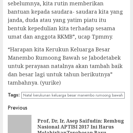
sebelumnya, kita rutin memberikan
bantuan kepada saudara- saudara kita yang
janda, duda atau yang yatim piatu itu
bentuk kepedulian kita terhadap sesama
umat dan anggota RKMB”, ucap Tpmmy.
“Harapan kita Kerukun Keluarga Besar
Manembo Rumoong Bawah se Jabodetabek
untuk perayaan natalnya akan tambah baik
dan besar lagi untuk tahun berikutnya”
tambahnya. (yurike)
Tags:
Natal kerukunan keluarga besar manembo rumoong bawah
Continue
Previous
Reading
Prof, Dr, Ir, Asep Saifudin: Rembug
Pre
Nasional APTISI 2017 Ini Harus
MelahirkanTerobosan Baru