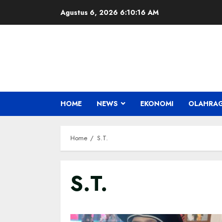
Skip
Agustus 6, 2026
6:10:17 AM
to
content
HOME
NEWS
EKONOMI
OLAHRA
Home
S.T.
S.T.