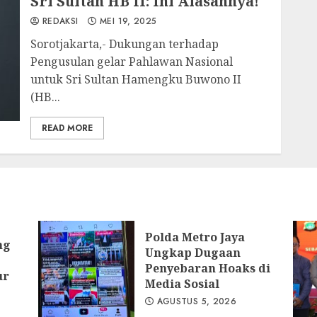
Sri Sultan HB II: Ini Alasannya!
REDAKSI
MEI 19, 2025
Sorotjakarta,- Dukungan terhadap
Pengusulan gelar Pahlawan Nasional
untuk Sri Sultan Hamengku Buwono II
(HB...
READ MORE
Polda Metro Jaya
ng
Ungkap Dugaan
Penyebaran Hoaks di
ur
Media Sosial
AGUSTUS 5, 2026