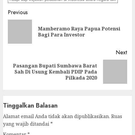
Continue
Previous
Reading
Mamberamo Raya Papua Potensi
Pre
Bagi Para Investor
pos
Next
Pasangan Bupati Sumbawa Barat
Next
Sah Di Usung Kembali PDIP Pada
post:
Pilkada 2020
Tinggalkan Balasan
Alamat email Anda tidak akan dipublikasikan.
Ruas
yang wajib ditandai
*
Komentar
*