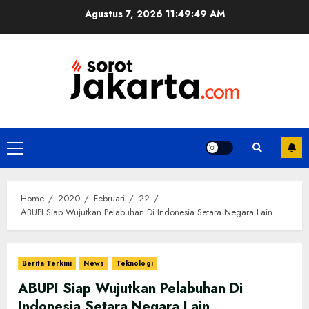
Skip
Agustus 7, 2026
11:49:50 AM
to
content
Primary
Menu
Home
2020
Februari
22
ABUPI Siap Wujutkan Pelabuhan Di Indonesia Setara Negara Lain
Berita Terkini
News
Teknologi
ABUPI Siap Wujutkan Pelabuhan Di
Indonesia Setara Negara Lain