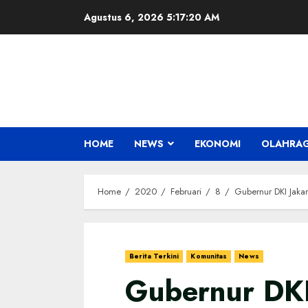
Skip
Agustus 6, 2026
5:17:20 AM
to
content
HOME
NEWS
EKONOMI
OLAHRA
Home
2020
Februari
8
Gubernur DKI Jaka
Berita Terkini
Komunitas
News
Gubernur DKI