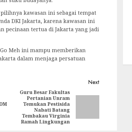
dan suku budayanya.
 pilihnya kawasan ini sebagai tempat
da DKI Jakarta, karena kawasan ini
 pecinaan tertua di Jakarta yang jadi
p Go Meh ini mampu memberikan
Jakarta dalam menjaga persatuan
Next
Guru Besar Fakultas
Pertanian Unram
Previous
SDM
Temukan Pestisida
Next
post:
Nabati Batang
post:
Tembakau Virginia
Ramah Lingkungan