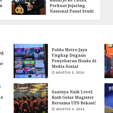
n
Raharjo ke UBISA
n
Perkuat Jejaring
Nasional Pusat Studi
Kepolisian
AGUSTUS 3, 2026
ya
Polda Metro Jaya
ng
Ungkap Dugaan
Penyebaran Hoaks di
ur
Media Sosial
AGUSTUS 5, 2026
n
Saatnya Naik Level,
ga
Raih Gelar Magister
Bersama UPS Bekasi!
AGUSTUS 4, 2026