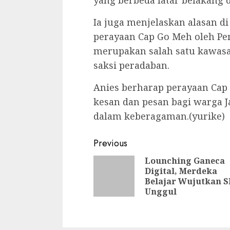
yang berbeda latar belakang 
Ia juga menjelaskan alasan di
perayaan Cap Go Meh oleh Pem
merupakan salah satu kawasan
saksi peradaban.
Anies berharap perayaan Ca
kesan dan pesan bagi warga 
dalam keberagaman.(yurike)
Continue
Previous
Reading
Lounching Ganeca
Digital, Merdeka
Belajar Wujutkan 
Unggul