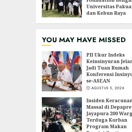
Foundation denga
Universitas Pakua
dan Kebun Raya
Bogor Edukasi
Generasi Muda
Jepang Lewat
YOU MAY HAVE MISSED
Pendataan Fauna-
Flora di Kebun Ra
Bogor
PII Ukur Indeks
AGUSTUS 3, 2026
Keinsinyuran Jela
Jadi Tuan Rumah
Konferensi Insiny
se-ASEAN
AGUSTUS 5, 2026
Insiden Keracuna
Massal di Depapre
Jayapura 200 War
Terduga Korban
Program Makan