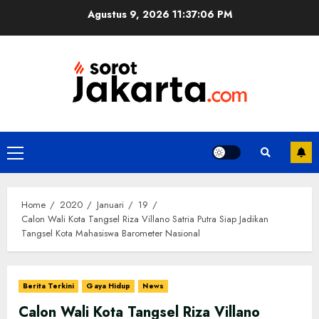
Skip
Agustus 9, 2026
11:37:06 PM
to
content
Primary
Menu
Home
2020
Januari
19
Calon Wali Kota Tangsel Riza Villano Satria Putra Siap Jadikan
Tangsel Kota Mahasiswa Barometer Nasional
Berita Terkini
Gaya Hidup
News
Calon Wali Kota Tangsel Riza Villano