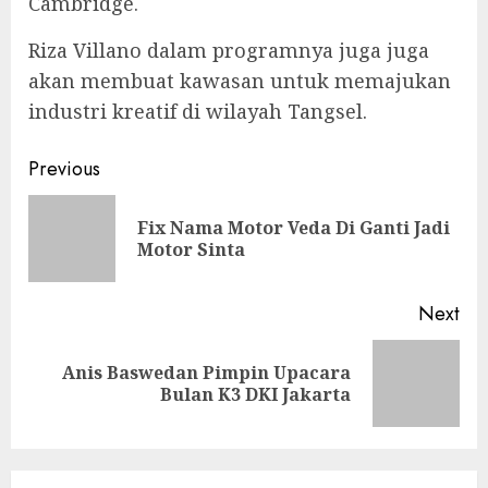
Cambridge.
Riza Villano dalam programnya juga juga
akan membuat kawasan untuk memajukan
industri kreatif di wilayah Tangsel.
Continue
Previous
Reading
Fix Nama Motor Veda Di Ganti Jadi
Pre
Motor Sinta
pos
Next
Anis Baswedan Pimpin Upacara
Next
Bulan K3 DKI Jakarta
post: