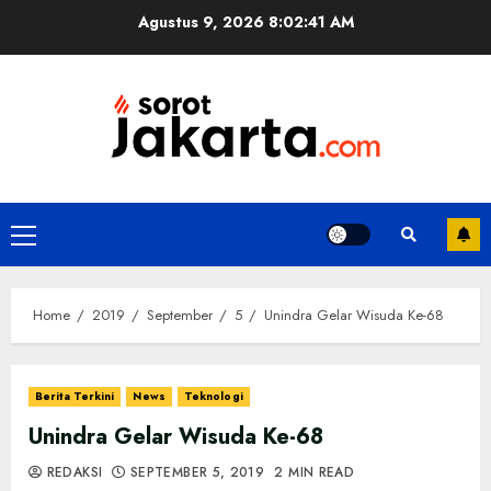
Skip
Agustus 9, 2026
8:02:42 AM
to
content
Primary
Menu
Home
2019
September
5
Unindra Gelar Wisuda Ke-68
Berita Terkini
News
Teknologi
Unindra Gelar Wisuda Ke-68
REDAKSI
SEPTEMBER 5, 2019
2 MIN READ