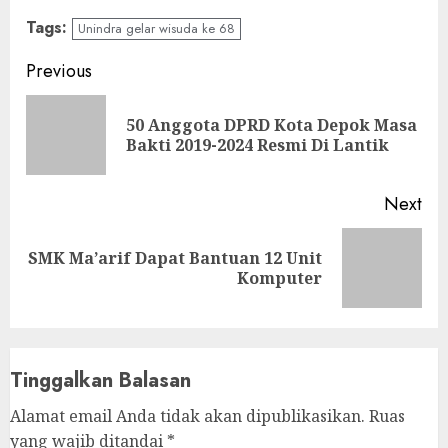
Tags:
Unindra gelar wisuda ke 68
Continue
Previous
Reading
50 Anggota DPRD Kota Depok Masa
Pre
Bakti 2019-2024 Resmi Di Lantik
pos
Next
SMK Ma’arif Dapat Bantuan 12 Unit
Next
Komputer
post:
Tinggalkan Balasan
Alamat email Anda tidak akan dipublikasikan.
Ruas
yang wajib ditandai
*