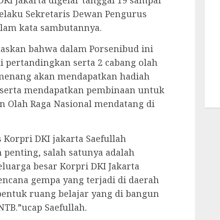
DKI Jakarta digelar tanggal 19 sampai
selaku Sekretaris Dewan Pengurus
dalam kata sambutannya.
laskan bahwa dalam Porsenibud ini
i pertandingkan serta 2 cabang olah
emenang akan mendapatkan hadiah
ia serta mendapatkan pembinaan untuk
an Olah Raga Nasional mendatang di
Korpri DKI jakarta Saefullah
penting, salah satunya adalah
luarga besar Korpri DKI Jakarta
encana gempa yang terjadi di daerah
bentuk ruang belajar yang di bangun
NTB.”ucap Saefullah.