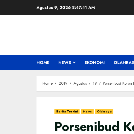
Skip
Agustus 9, 2026
8:47:42 AM
to
content
HOME
NEWS
EKONOMI
OLAHRA
Home
2019
Agustus
19
Porsenibud Korpri
Berita Terkini
News
Olahraga
Porsenibud Ko