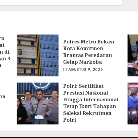
AGUSTUS 8, 2026
ro
Polres Metro Bekasi
at
Kota Komitmen
n di
Brantas Peredaran
an 3
Gelap Narkoba
n
AGUSTUS 9, 2026
Polri: Sertifikat
Prestasi Nasional
an
Hingga Internasional
Tetap Ikuti Tahapan
Seleksi Rekrutmen
Polri
AGUSTUS 9, 2026