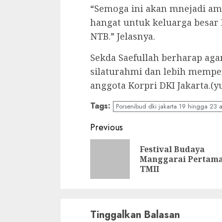
“Semoga ini akan mnejadi ama
hangat untuk keluarga besar 
NTB.” Jelasnya.
Sekda Saefullah berharap aga
silaturahmi dan lebih memper
anggota Korpri DKI Jakarta.(y
Tags:
Porsenibud dki jakarta 19 hingga 23 
Continue
Previous
Reading
Festival Budaya
Manggarai Pertama
TMII
Tinggalkan Balasan