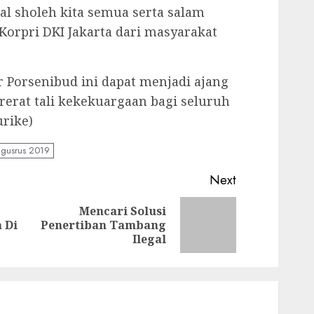
l sholeh kita semua serta salam
Korpri DKI Jakarta dari masyarakat
r Porsenibud ini dapat menjadi ajang
erat tali kekekuargaan bagi seluruh
urike)
agusrus 2019
Next
Mencari Solusi
Previous
Next
 Di
Penertiban Tambang
post:
post:
Ilegal