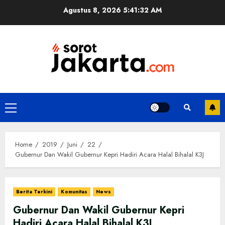
Skip
Agustus 8, 2026
5:41:32 AM
to
content
Primary
Menu
Home
2019
Juni
22
Gubernur Dan Wakil Gubernur Kepri Hadiri Acara Halal Bihalal K3J
Berita Terkini
Komunitas
News
Gubernur Dan Wakil Gubernur Kepri
Hadiri Acara Halal Bihalal K3J