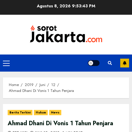
Skip
Agustus 8, 2026
9:53:44 PM
to
content
Primary
Menu
Home
2019
Juni
12
Ahmad Dhani Di Vonis 1 Tahun Penjara
Berita Terkini
Hukum
News
Ahmad Dhani Di Vonis 1 Tahun Penjara