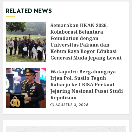
RELATED NEWS
Semarakan HKAN 2026,
Kolaborasi Belantara
Foundation dengan
Universitas Pakuan dan
Kebun Raya Bogor Edukasi
Generasi Muda Jepang Lewat
Pendataan Fauna-Flora di
Kebun Raya Bogor
Wakapolri: Bergabungnya
Irjen Pol. Susilo Teguh
AGUSTUS 3, 2026
Raharjo ke UBISA Perkuat
Jejaring Nasional Pusat Studi
Kepolisian
AGUSTUS 3, 2026