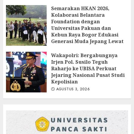
Semarakan HKAN 2026,
Kolaborasi Belantara
Foundation dengan
Universitas Pakuan dan
Kebun Raya Bogor Edukasi
Generasi Muda Jepang Lewat
Pendataan Fauna-Flora di
Kebun Raya Bogor
Wakapolri: Bergabungnya
Irjen Pol. Susilo Teguh
AGUSTUS 3, 2026
Raharjo ke UBISA Perkuat
Jejaring Nasional Pusat Studi
Kepolisian
AGUSTUS 3, 2026