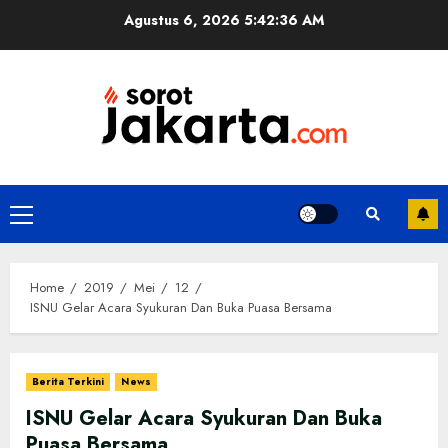
Skip
Agustus 6, 2026
5:42:36 AM
to
content
Primary
Menu
Home
2019
Mei
12
ISNU Gelar Acara Syukuran Dan Buka Puasa Bersama
Berita Terkini
News
ISNU Gelar Acara Syukuran Dan Buka
Puasa Bersama