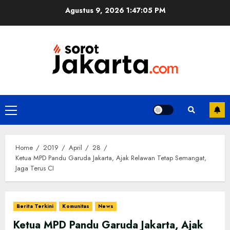
Skip
Agustus 9, 2026
1:47:06 PM
to
content
Primary
Menu
Home
2019
April
28
Ketua MPD Pandu Garuda Jakarta, Ajak Relawan Tetap Semangat,
Jaga Terus CI
Berita Terkini
Komunitas
News
Ketua MPD Pandu Garuda Jakarta, Ajak