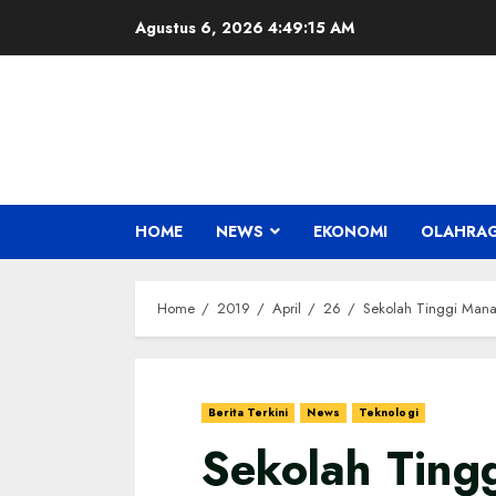
Skip
Agustus 6, 2026
4:49:15 AM
to
content
HOME
NEWS
EKONOMI
OLAHRA
Home
2019
April
26
Sekolah Tinggi Mana
Berita Terkini
News
Teknologi
Sekolah Ting