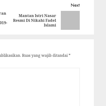
Next
ran
Mantan Istri Nasar
Previous
Next
Resmi Di Nikahi Fadel
019-
post:
post:
Islami
ublikasikan.
Ruas yang wajib ditandai
*