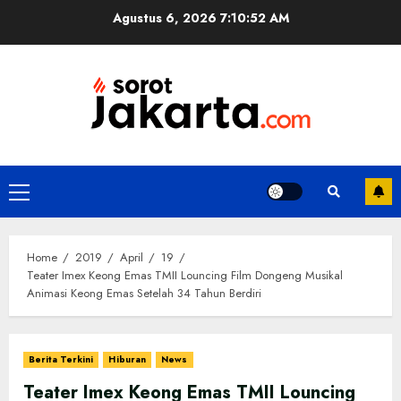
Skip
Agustus 6, 2026
7:10:52 AM
to
content
Primary
Menu
Home
2019
April
19
Teater Imex Keong Emas TMII Louncing Film Dongeng Musikal
Animasi Keong Emas Setelah 34 Tahun Berdiri
Berita Terkini
Hiburan
News
Teater Imex Keong Emas TMII Louncing