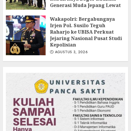
Generasi Muda Jepang Lewat
Pendataan Fauna-Flora di
Kebun Raya Bogor
Wakapolri: Bergabungnya
Irjen Pol. Susilo Teguh
AGUSTUS 3, 2026
Raharjo ke UBISA Perkuat
Jejaring Nasional Pusat Studi
Kepolisian
AGUSTUS 3, 2026