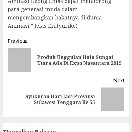
Aminasi Keong Emas dapat mendorong
para generasi muda dalam
mengembangkan bakatnya di dunia
Animasi.” Jelas Eri.(yurike)
Continue
Previous
Reading
Produk Unggulan Hulu Sungai
Pre
Utara Ada Di Expo Nusantara 2019
pos
Next
Syukuran Hari Jadi Provinsi
Next
Sulawesi Tenggara Ke 55
post: