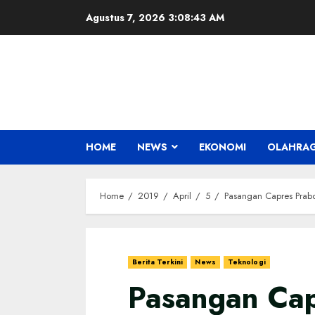
Skip
Agustus 7, 2026
3:08:44 AM
to
content
HOME
NEWS
EKONOMI
OLAHRA
Home
2019
April
5
Pasangan Capres Prab
Berita Terkini
News
Teknologi
Pasangan Ca