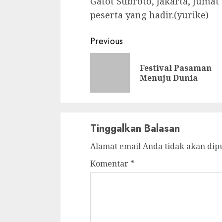
Gatot Subroto, Jakarta, Jumat 
peserta yang hadir.(yurike)
Continue
Previous
Reading
Festival Pasaman
Menuju Dunia
Tinggalkan Balasan
Alamat email Anda tidak akan dip
Komentar
*