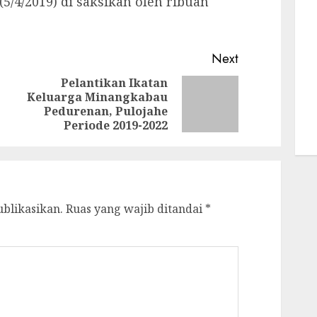
(5/4/2019) di saksikan oleh ribuan
Next
Pelantikan Ikatan
Keluarga Minangkabau
Previous
Next
Pedurenan, Pulojahe
post:
post:
Periode 2019-2022
ublikasikan.
Ruas yang wajib ditandai
*