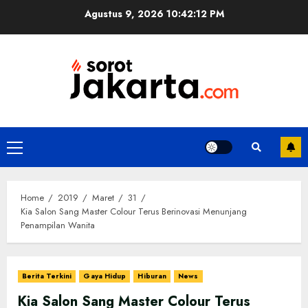
Skip
Agustus 9, 2026
10:42:13 PM
to
content
Primary
Menu
Home
2019
Maret
31
Kia Salon Sang Master Colour Terus Berinovasi Menunjang
Penampilan Wanita
Berita Terkini
Gaya Hidup
Hiburan
News
Kia Salon Sang Master Colour Terus