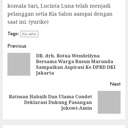
komala Sari, Lucinta Luna telah menjadi
pelanggan setia Kia Salon aampai dengan
saat ini. (yurike)
Tags:
Kia salon
Continue
Previous
Reading
DR. drh. Rotua Wendeilyna
Bersama Warga Rusun Marunda
Pre
Sampaikan Aspirasi Ke DPRD DKI
pos
Jakarta
Next
Ratusan Habaib Dan Ulama Condet
Next
Deklarasi Dukung Pasangan
post:
Jokowi-Amin