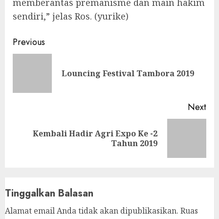
memberantas premanisme dan main hakim
sendiri,” jelas Ros. (yurike)
Continue
Previous
Reading
Pre
Louncing Festival Tambora 2019
pos
Next
Kembali Hadir Agri Expo Ke -2
Next
Tahun 2019
post:
Tinggalkan Balasan
Alamat email Anda tidak akan dipublikasikan.
Ruas