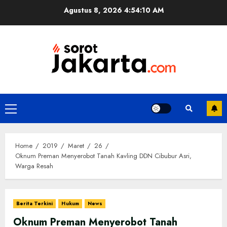
Skip
Agustus 8, 2026
4:54:10 AM
to
content
Primary
Menu
Home
2019
Maret
26
Oknum Preman Menyerobot Tanah Kavling DDN Cibubur Asri,
Warga Resah
Berita Terkini
Hukum
News
Oknum Preman Menyerobot Tanah