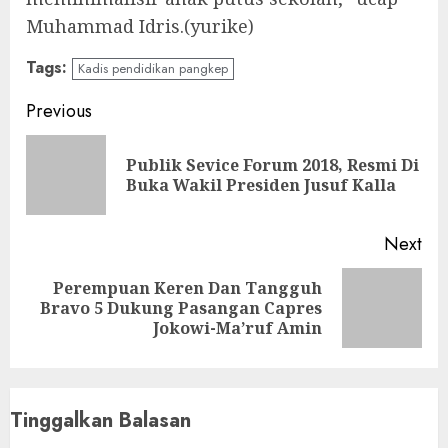
Muhammad Idris.(yurike)
Tags:
Kadis pendidikan pangkep
Continue
Previous
Reading
Publik Sevice Forum 2018, Resmi Di
Pre
Buka Wakil Presiden Jusuf Kalla
pos
Next
Perempuan Keren Dan Tangguh
Next
Bravo 5 Dukung Pasangan Capres
post:
Jokowi-Ma’ruf Amin
Tinggalkan Balasan