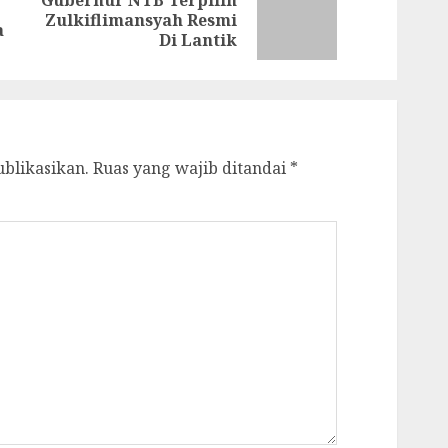
Gubernur NTB Terpilih
Previous
Next
Zulkiflimansyah Resmi
a
post:
post:
Di Lantik
ublikasikan.
Ruas yang wajib ditandai
*