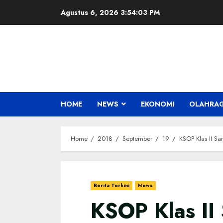
Skip
Agustus 6, 2026
3:54:04 PM
to
content
HOME
NEWS
EKONOMI
OLAHRA
Home
2018
September
19
KSOP Klas II S
Berita Terkini
News
KSOP Klas II