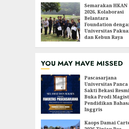
Semarakan HKAN
2026, Kolaborasi
Belantara
Foundation denga
Universitas Pakua
dan Kebun Raya
Bogor Edukasi
Generasi Muda
Jepang Lewat
YOU MAY HAVE MISSED
Pendataan Fauna-
Flora di Kebun Ra
Bogor
Pascasarjana
AGUSTUS 3, 2026
Universitas Panca
Sakti Bekasi Resm
Buka Prodi Magist
Pendidikan Bahas
Inggris
AGUSTUS 6, 2026
Kaops Damai Cart