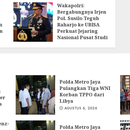
Wakapolri:
Bergabungnya Irjen
Pol. Susilo Teguh
n
Raharjo ke UBISA
n
Perkuat Jejaring
Nasional Pusat Studi
Kepolisian
AGUSTUS 3, 2026
ya
Polda Metro Jaya
Pulangkan Tiga WNI
i
Korban TPPO dari
er
Libya
a
AGUSTUS 6, 2026
enz-
Polda Metro Jaya