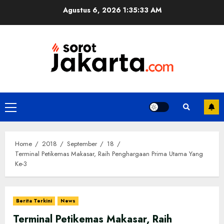
Skip
Agustus 6, 2026
1:35:33 AM
to
content
Primary
Menu
Home
2018
September
18
Terminal Petikemas Makasar, Raih Penghargaan Prima Utama Yang
Ke-3
Berita Terkini
News
Terminal Petikemas Makasar, Raih