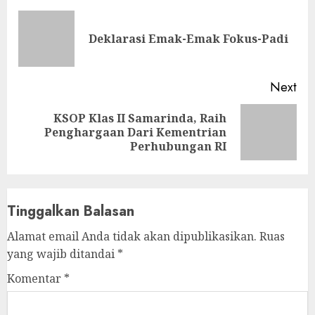
Reading
Pre
Deklarasi Emak-Emak Fokus-Padi
pos
Next
KSOP Klas II Samarinda, Raih
Next
Penghargaan Dari Kementrian
post:
Perhubungan RI
Tinggalkan Balasan
Alamat email Anda tidak akan dipublikasikan.
Ruas
yang wajib ditandai
*
Komentar
*