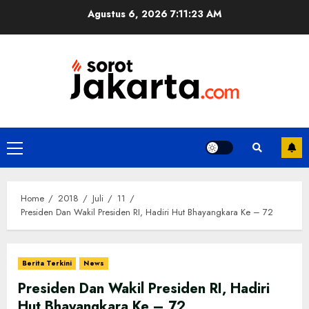
Skip
Agustus 6, 2026
7:11:23 AM
to
content
Primary
Menu
Home
2018
Juli
11
Presiden Dan Wakil Presiden RI, Hadiri Hut Bhayangkara Ke – 72
Berita Terkini
News
Presiden Dan Wakil Presiden RI, Hadiri
Hut Bhayangkara Ke – 72