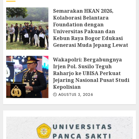
Semarakan HKAN 2026,
Kolaborasi Belantara
Foundation dengan
Universitas Pakuan dan
Kebun Raya Bogor Edukasi
Generasi Muda Jepang Lewat
Pendataan Fauna-Flora di
Kebun Raya Bogor
Wakapolri: Bergabungnya
Irjen Pol. Susilo Teguh
AGUSTUS 3, 2026
Raharjo ke UBISA Perkuat
Jejaring Nasional Pusat Studi
Kepolisian
AGUSTUS 3, 2026