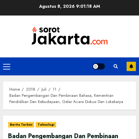
Skip
Agustus 8, 2026
9:01:19 AM
to
content
Primary
Menu
Home
2018
Juli
11
Badan Pengembangan Dan Pembinaan Bahasa, Kementrian
Pendidikan Dan Kebudayaan, Gelar Acara Diskusi Dan Lokakarya
Berita Terkini
Teknologi
Badan Pengembangan Dan Pembinaan