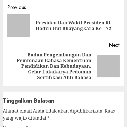
Continue
Previous
Reading
Presiden Dan Wakil Presiden RI,
Pre
Hadiri Hut Bhayangkara Ke – 72
pos
Next
Badan Pengembangan Dan
Pembinaan Bahasa Kementrian
Next
Pendidikan Dan Kebudayaan,
post:
Gelar Lokakarya Pedoman
Sertifikasi Ahli Bahasa
Tinggalkan Balasan
Alamat email Anda tidak akan dipublikasikan.
Ruas
yang wajib ditandai
*